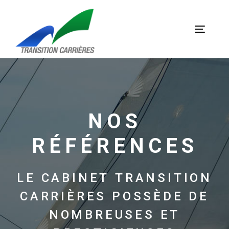
Skip
Skip
links
to
primary
Toggle
navigation
navigat
Skip
to
content
NOS
RÉFÉRENCES
LE
CABINET
TRANSITION
CARRIÈRES
POSSÈDE
DE
NOMBREUSES
ET