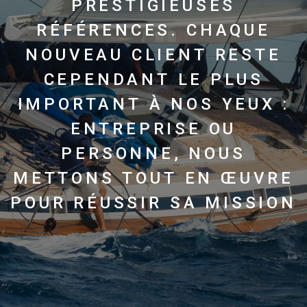
PRESTIGIEUSES
RÉFÉRENCES.
CHAQUE
NOUVEAU
CLIENT
RESTE
CEPENDANT
LE
PLUS
IMPORTANT
À
NOS
YEUX
:
ENTREPRISE
OU
PERSONNE,
NOUS
METTONS
TOUT
EN
ŒUVRE
POUR
RÉUSSIR
SA
MISSION